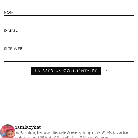
NOM
E-MAIL
SITE WEB
iamlazykat
🎀 Fashion, beauty, lifestyle & everything cute
🍕 My favorite
color is food
💌 Katia@LazyKat.fr
📍 Paris, France