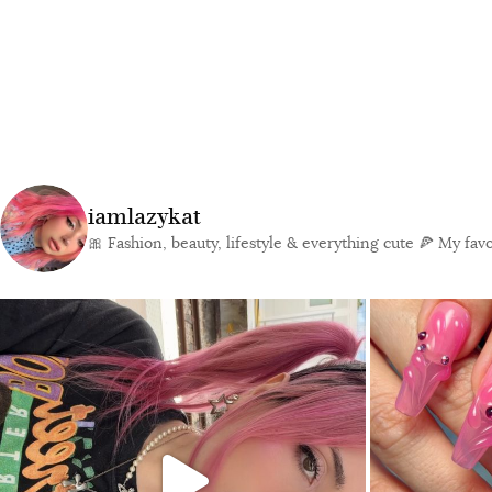
iamlazykat
🎀 Fashion, beauty, lifestyle & everything cute
🍕 My favor