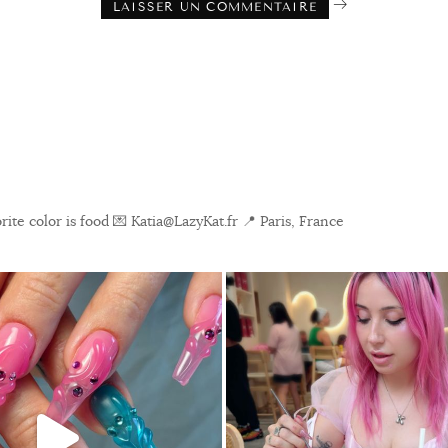
ite color is food
💌 Katia@LazyKat.fr
📍 Paris, France