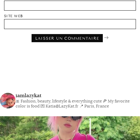
SITE WEB
iamlazykat
🎀 Fashion, beauty, lifestyle & everything cute
🍕 My favorite
color is food
💌 Katia@LazyKat.fr
📍 Paris, France