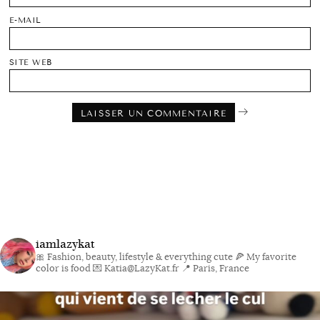
E-MAIL
SITE WEB
iamlazykat
🎀 Fashion, beauty, lifestyle & everything cute
🍕 My favorite
color is food
💌 Katia@LazyKat.fr
📍 Paris, France