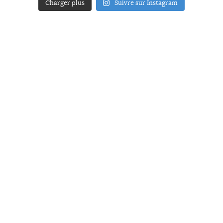
Charger plus
Suivre sur Instagram
ACCUEIL
A PROPOS
YOUR ART
PRESSE
MENTIONS LÉGALES