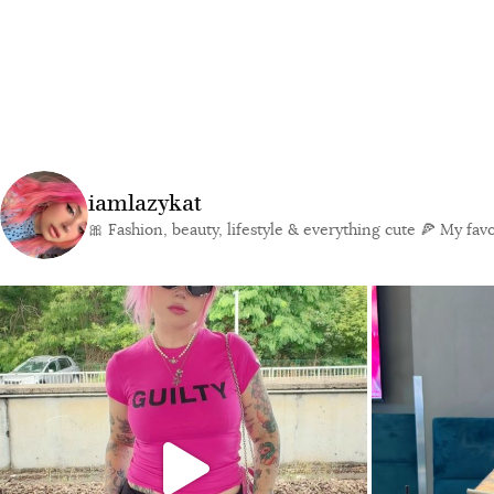
iamlazykat
🎀 Fashion, beauty, lifestyle & everything cute
🍕 My favor