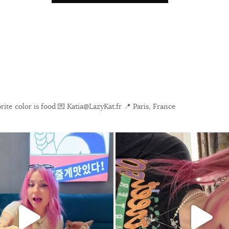
ite color is food
💌 Katia@LazyKat.fr
📍 Paris, France