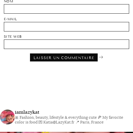
NOM
E-MAIL
SITE WEB
iamlazykat
🎀 Fashion, beauty, lifestyle & everything cute
🍕 My favorite
color is food
💌 Katia@LazyKat.fr
📍 Paris, France