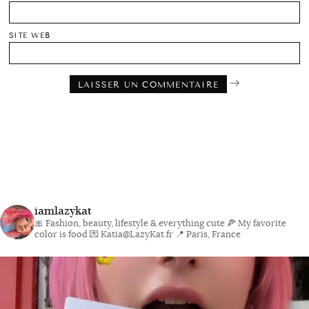
SITE WEB
iamlazykat
🎀 Fashion, beauty, lifestyle & everything cute
🍕 My favorite
color is food
💌 Katia@LazyKat.fr
📍 Paris, France