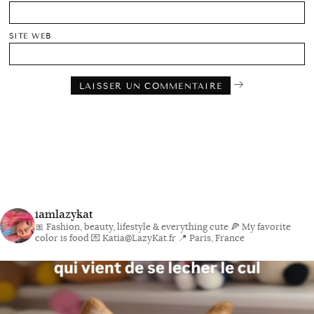
SITE WEB
iamlazykat
🎀 Fashion, beauty, lifestyle & everything cute
🍕 My favorite
color is food
💌 Katia@LazyKat.fr
📍 Paris, France