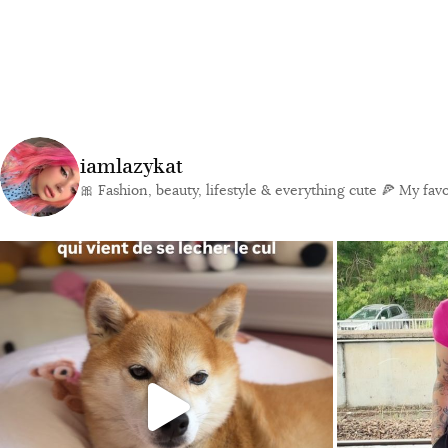
iamlazykat
🎀 Fashion, beauty, lifestyle & everything cute
🍕 My favor