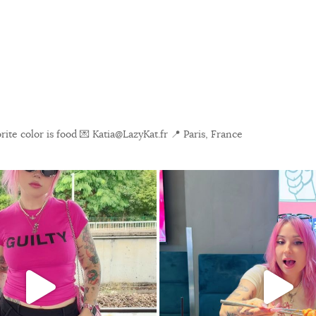
ite color is food
💌 Katia@LazyKat.fr
📍 Paris, France