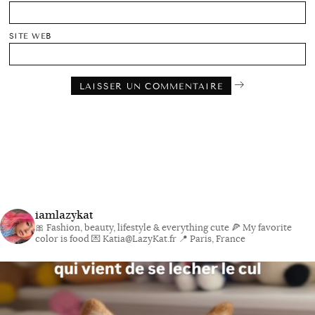
SITE WEB
iamlazykat
🎀 Fashion, beauty, lifestyle & everything cute
🍕 My favorite
color is food
💌 Katia@LazyKat.fr
📍 Paris, France