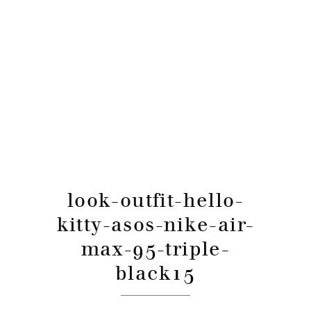
look-outfit-hello-
kitty-asos-nike-air-
max-95-triple-
black15