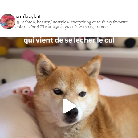
iamlazykat
🎀 Fashion, beauty, lifestyle & everything cute
🍕 My favorite
color is food
💌 Katia@LazyKat.fr
📍 Paris, France