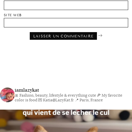
SITE WEB
iamlazykat
🎀 Fashion, beauty, lifestyle & everything cute
🍕 My favorite
color is food
💌 Katia@LazyKat.fr
📍 Paris, France