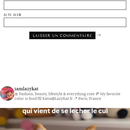
SITE WEB
iamlazykat
🎀 Fashion, beauty, lifestyle & everything cute
🍕 My favorite
color is food
💌 Katia@LazyKat.fr
📍 Paris, France