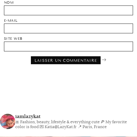
NOM
E-MAIL
SITE WEB
iamlazykat
🎀 Fashion, beauty, lifestyle & everything cute
🍕 My favorite
color is food
💌 Katia@LazyKat.fr
📍 Paris, France