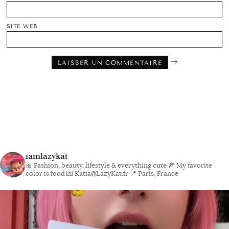
SITE WEB
iamlazykat
🎀 Fashion, beauty, lifestyle & everything cute
🍕 My favorite
color is food
💌 Katia@LazyKat.fr
📍 Paris, France