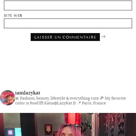
SITE WEB
iamlazykat
🎀 Fashion, beauty, lifestyle & everything cute
🍕 My favorite
color is food
💌 Katia@LazyKat.fr
📍 Paris, France