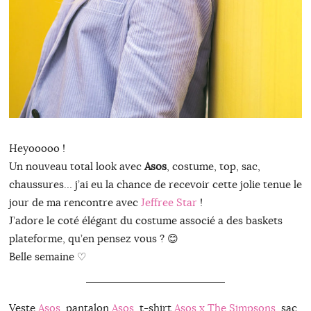
Heyooooo !
Un nouveau total look avec
Asos
, costume, top, sac,
chaussures… j’ai eu la chance de recevoir cette jolie tenue le
jour de ma rencontre avec
Jeffree Star
!
J’adore le coté élégant du costume associé a des baskets
plateforme, qu’en pensez vous ? 😊
Belle semaine ♡
Veste
Asos
, pantalon
Asos
, t-shirt
Asos x The Simpsons
, sac