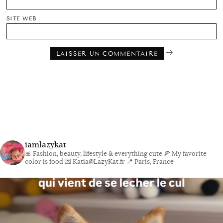
SITE WEB
iamlazykat
🎀 Fashion, beauty, lifestyle & everything cute
🍕 My favorite
color is food
💌 Katia@LazyKat.fr
📍 Paris, France