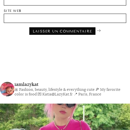
SITE WEB
iamlazykat
🎀 Fashion, beauty, lifestyle & everything cute
🍕 My favorite
color is food
💌 Katia@LazyKat.fr
📍 Paris, France