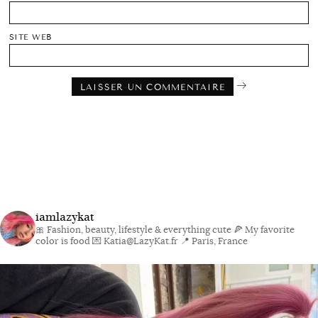
SITE WEB
iamlazykat
🎀 Fashion, beauty, lifestyle & everything cute
🍕 My favorite
color is food
💌 Katia@LazyKat.fr
📍 Paris, France