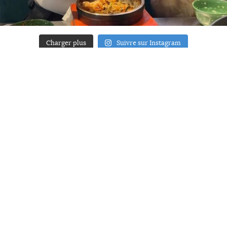
Charger plus
Suivre sur Instagram
ACCUEIL
A PROPOS
YOUR ART
PRESSE
MENTIONS LÉGALES