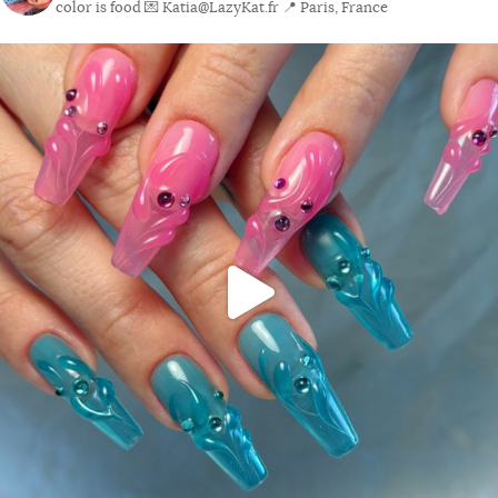
color is food
💌 Katia@LazyKat.fr
📍 Paris, France