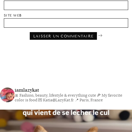
SITE WEB
iamlazykat
🎀 Fashion, beauty, lifestyle & everything cute
🍕 My favorite
color is food
💌 Katia@LazyKat.fr
📍 Paris, France