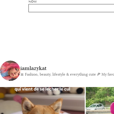
NOM
iamlazykat
🎀 Fashion, beauty, lifestyle & everything cute
🍕 My favor