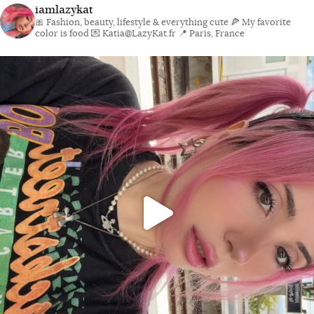
iamlazykat
🎀 Fashion, beauty, lifestyle & everything cute
🍕 My favorite
color is food
💌 Katia@LazyKat.fr
📍 Paris, France