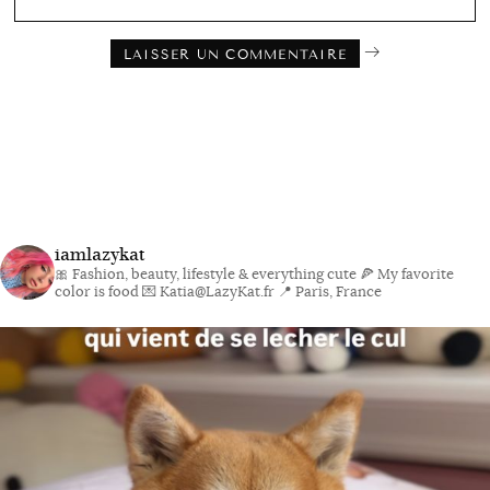
iamlazykat
🎀 Fashion, beauty, lifestyle & everything cute
🍕 My favorite
color is food
💌 Katia@LazyKat.fr
📍 Paris, France