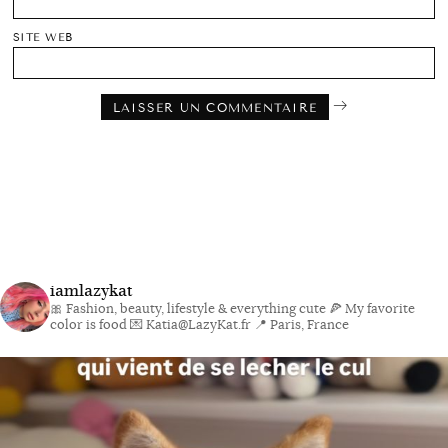
SITE WEB
iamlazykat
🎀 Fashion, beauty, lifestyle & everything cute
🍕 My favorite
color is food
💌 Katia@LazyKat.fr
📍 Paris, France