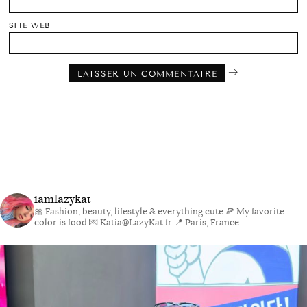
SITE WEB
iamlazykat
🎀 Fashion, beauty, lifestyle & everything cute
🍕 My favorite
color is food
💌 Katia@LazyKat.fr
📍 Paris, France