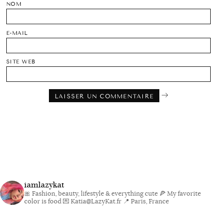
NOM
E-MAIL
SITE WEB
iamlazykat
🎀 Fashion, beauty, lifestyle & everything cute
🍕 My favorite
color is food
💌 Katia@LazyKat.fr
📍 Paris, France