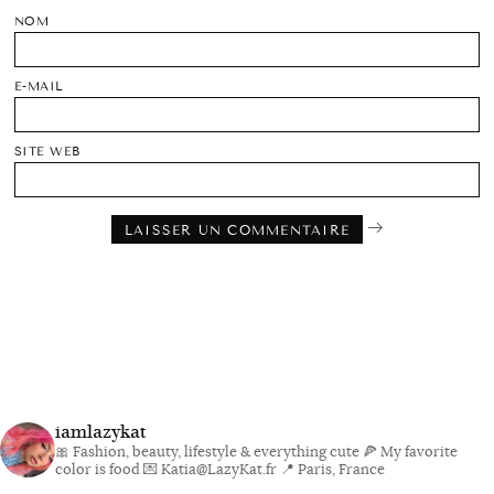
NOM
E-MAIL
SITE WEB
iamlazykat
🎀 Fashion, beauty, lifestyle & everything cute
🍕 My favorite
color is food
💌 Katia@LazyKat.fr
📍 Paris, France