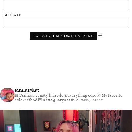
SITE WEB
iamlazykat
🎀 Fashion, beauty, lifestyle & everything cute
🍕 My favorite
color is food
💌 Katia@LazyKat.fr
📍 Paris, France