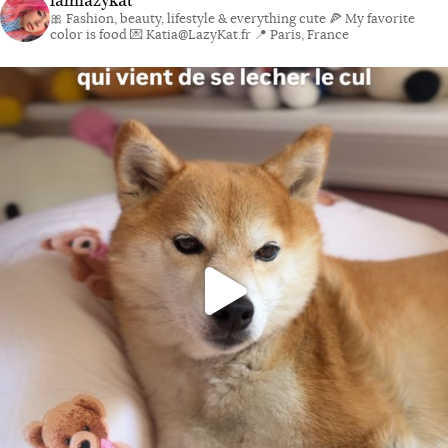
iamlazykat
🎀 Fashion, beauty, lifestyle & everything cute
🍕 My favorite
color is food
💌 Katia@LazyKat.fr
📍 Paris, France