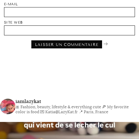
E-MAIL
SITE WEB
iamlazykat
🎀 Fashion, beauty, lifestyle & everything cute
🍕 My favorite
color is food
💌 Katia@LazyKat.fr
📍 Paris, France