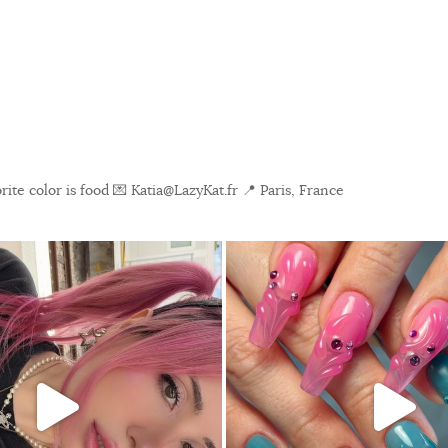
ite color is food
💌 Katia@LazyKat.fr
📍 Paris, France