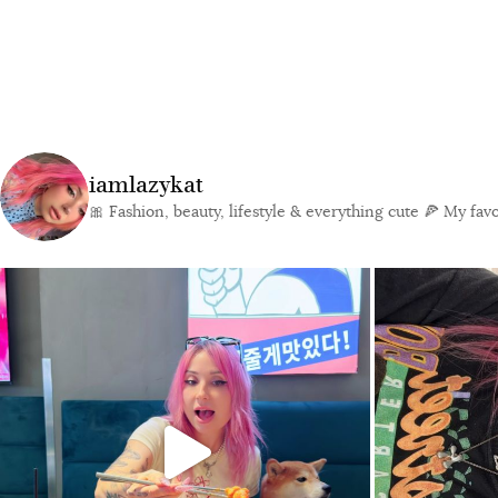
iamlazykat
🎀 Fashion, beauty, lifestyle & everything cute
🍕 My favor