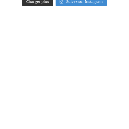
Charger plus
Suivre sur Instagram
ACCUEIL
A PROPOS
YOUR ART
PRESSE
MENTIONS LÉGALES