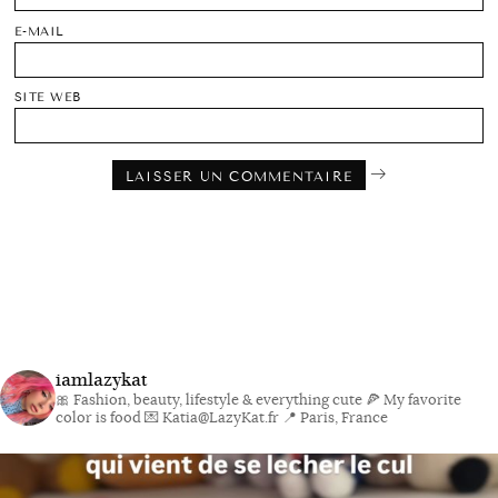
E-MAIL
SITE WEB
iamlazykat
🎀 Fashion, beauty, lifestyle & everything cute
🍕 My favorite
color is food
💌 Katia@LazyKat.fr
📍 Paris, France