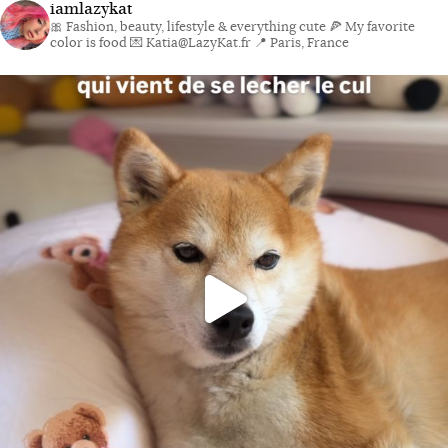
iamlazykat
🎀 Fashion, beauty, lifestyle & everything cute
🍕 My favorite
color is food
💌 Katia@LazyKat.fr
📍 Paris, France