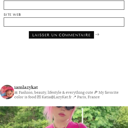
SITE WEB
iamlazykat
🎀 Fashion, beauty, lifestyle & everything cute
🍕 My favorite
color is food
💌 Katia@LazyKat.fr
📍 Paris, France