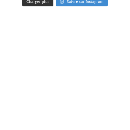
Charger plus
Suivre sur Instagram
ACCUEIL
A PROPOS
YOUR ART
PRESSE
MENTIONS LÉGALES