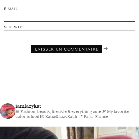
E-MAIL
SITE WEB
iamlazykat
🎀 Fashion, beauty, lifestyle & everything cute
🍕 My favorite
color is food
💌 Katia@LazyKat.fr
📍 Paris, France