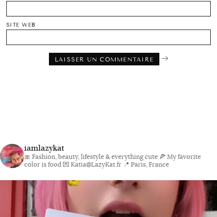
SITE WEB
iamlazykat
🎀 Fashion, beauty, lifestyle & everything cute
🍕 My favorite
color is food
💌 Katia@LazyKat.fr
📍 Paris, France