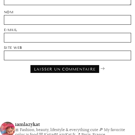
NOM
E-MAIL
SITE WEB
iamlazykat
🎀 Fashion, beauty, lifestyle & everything cute
🍕 My favorite
color is food
💌 Katia@LazyKat.fr
📍 Paris, France