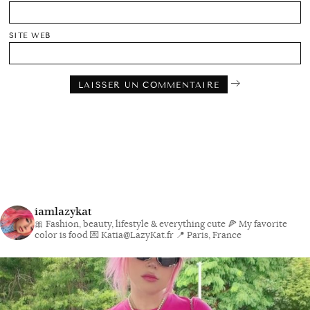
SITE WEB
iamlazykat
🎀 Fashion, beauty, lifestyle & everything cute
🍕 My favorite
color is food
💌 Katia@LazyKat.fr
📍 Paris, France