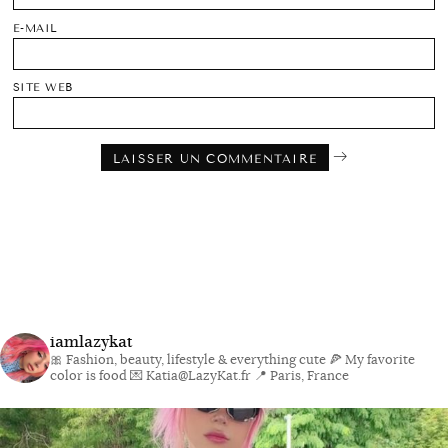
E-MAIL
SITE WEB
iamlazykat
🎀 Fashion, beauty, lifestyle & everything cute
🍕 My favorite
color is food
💌 Katia@LazyKat.fr
📍 Paris, France