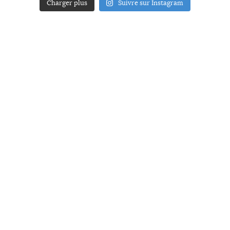
Charger plus
Suivre sur Instagram
ACCUEIL
A PROPOS
YOUR ART
PRESSE
MENTIONS LÉGALES