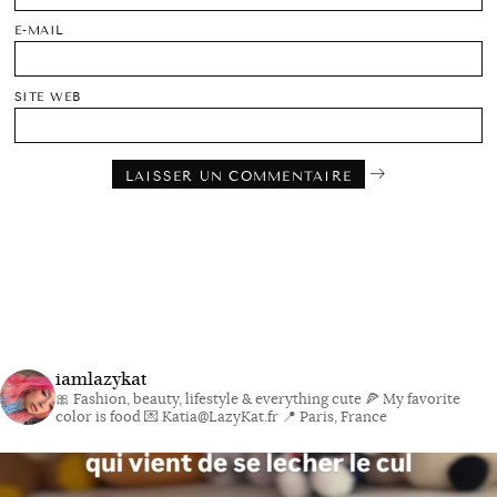
E-MAIL
SITE WEB
iamlazykat
🎀 Fashion, beauty, lifestyle & everything cute
🍕 My favorite
color is food
💌 Katia@LazyKat.fr
📍 Paris, France