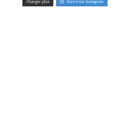
Charger plus
Suivre sur Instagram
ACCUEIL
A PROPOS
YOUR ART
PRESSE
MENTIONS LÉGALES