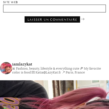
SITE WEB
iamlazykat
🎀 Fashion, beauty, lifestyle & everything cute
🍕 My favorite
color is food
💌 Katia@LazyKat.fr
📍 Paris, France