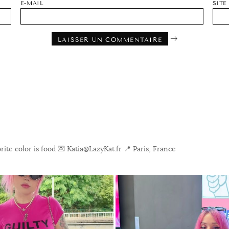
E-MAIL
SITE
ite color is food
💌 Katia@LazyKat.fr
📍 Paris, France