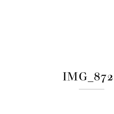
CATÉGORIES
Skip
to
content
IMG_872