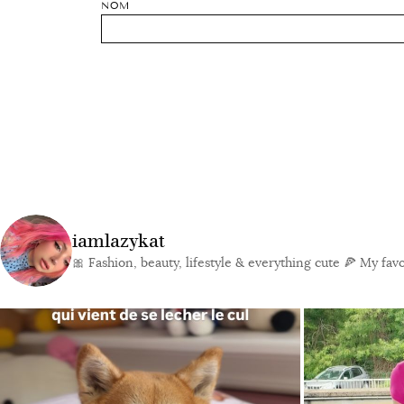
NOM
iamlazykat
🎀 Fashion, beauty, lifestyle & everything cute
🍕 My favor