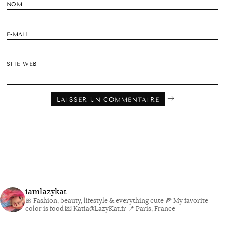
NOM
E-MAIL
SITE WEB
iamlazykat
🎀 Fashion, beauty, lifestyle & everything cute
🍕 My favorite
color is food
💌 Katia@LazyKat.fr
📍 Paris, France