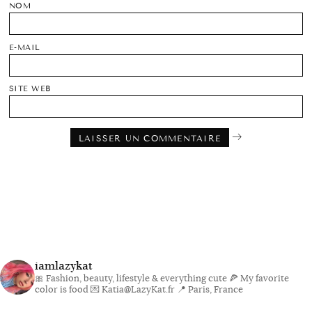
NOM
E-MAIL
SITE WEB
iamlazykat
🎀 Fashion, beauty, lifestyle & everything cute
🍕 My favorite
color is food
💌 Katia@LazyKat.fr
📍 Paris, France