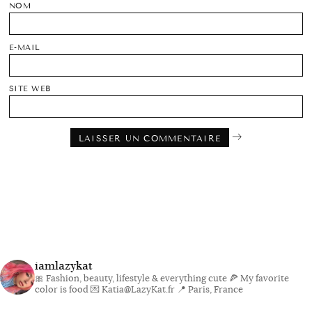
NOM
E-MAIL
SITE WEB
iamlazykat
🎀 Fashion, beauty, lifestyle & everything cute
🍕 My favorite
color is food
💌 Katia@LazyKat.fr
📍 Paris, France