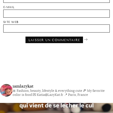
E-MAIL
SITE WEB
iamlazykat
🎀 Fashion, beauty, lifestyle & everything cute
🍕 My favorite
color is food
💌 Katia@LazyKat.fr
📍 Paris, France