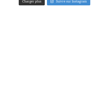
Charger plus
Suivre sur Instagram
ACCUEIL
A PROPOS
YOUR ART
PRESSE
MENTIONS LÉGALES