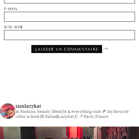
E-MAIL
SITE WEB
iamlazykat
🎀 Fashion, beauty, lifestyle & everything cute
🍕 My favorite
color is food
💌 Katia@LazyKat.fr
📍 Paris, France