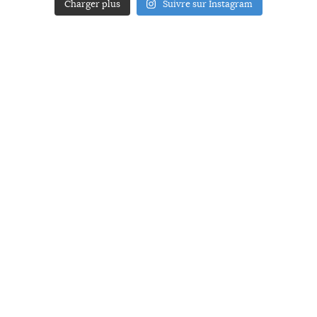
Charger plus
Suivre sur Instagram
ACCUEIL
A PROPOS
YOUR ART
PRESSE
MENTIONS LÉGALES