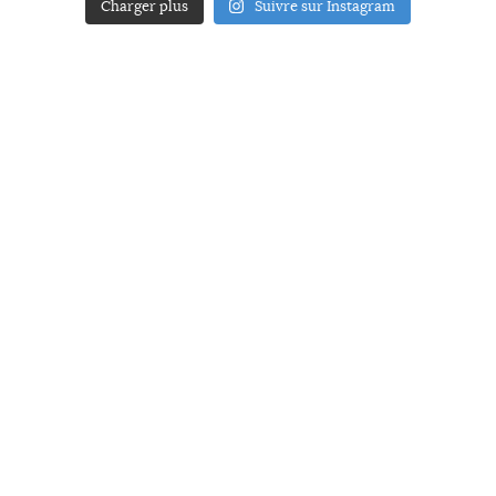
Charger plus
Suivre sur Instagram
ACCUEIL
A PROPOS
YOUR ART
PRESSE
MENTIONS LÉGALES