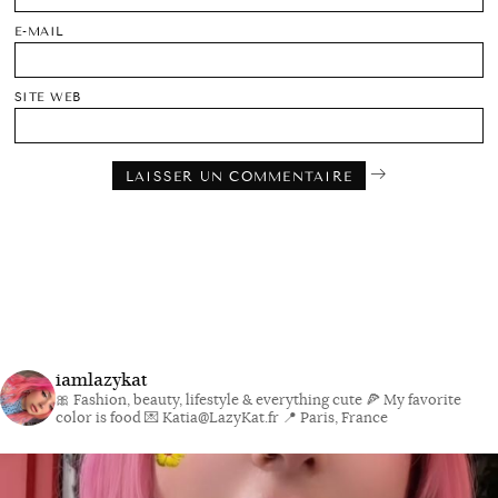
E-MAIL
SITE WEB
iamlazykat
🎀 Fashion, beauty, lifestyle & everything cute
🍕 My favorite
color is food
💌 Katia@LazyKat.fr
📍 Paris, France